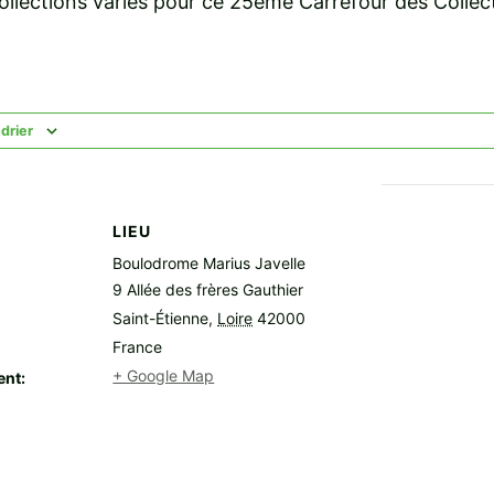
ollections variés pour ce 25ème Carrefour des Collec
drier
LIEU
Boulodrome Marius Javelle
9 Allée des frères Gauthier
Saint-Étienne
,
Loire
42000
France
+ Google Map
ent: