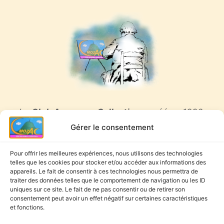
Le
Club Auvergne Collections
, créé en 1990,
regroupe des dizaines d'adhérents, tous
Gérer le consentement
passionnés d'objets de toute nature, anciens ou
récents, pièces rares ou insolites, voire
Pour offrir les meilleures expériences, nous utilisons des technologies
telles que les cookies pour stocker et/ou accéder aux informations des
inattendues.
appareils. Le fait de consentir à ces technologies nous permettra de
traiter des données telles que le comportement de navigation ou les ID
uniques sur ce site. Le fait de ne pas consentir ou de retirer son
consentement peut avoir un effet négatif sur certaines caractéristiques
Accueil
Les actualités
L’agenda
et fonctions.
Les collectionneurs
Qui nous-sommes ?