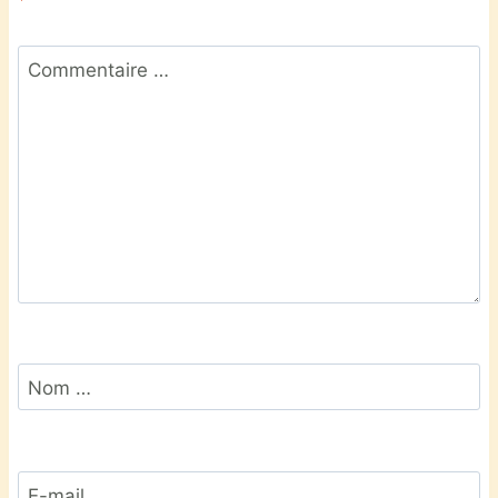
Commentaire
*
Nom
*
E-mail
*